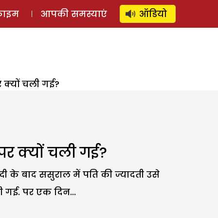
⚲
स्टोरी
लॉग इन
SUBSCRIBE
्राइम
आपकी समस्याएं
ऑडियो
क्यों चली गई?
र क्यों चली गई?
के बाद ससुराल में पति की ज्यादती उसे
 गई. पर एक दिन...