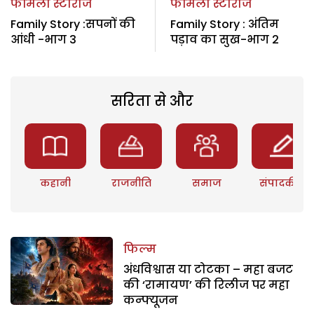
फैमिली स्टोरीज
फैमिली स्टोरीज
Family Story :सपनों की
Family Story : अंतिम
आंधी -भाग 3
पड़ाव का सुख-भाग 2
सरिता से और
कहानी
राजनीति
समाज
संपादकीय
फिल्म
अंधविश्वास या टोटका – महा बजट
की ‘रामायण’ की रिलीज पर महा
कन्फ्यूजन