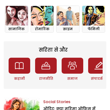
सामाजिक
रोमांटिक
क्राइम
फॅमिली
सरिता से और
कहानी
राजनीति
समाज
संपादकीय
Social Stories
ऑडिट: क्या महिमा ऑफिस में