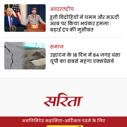
अंतरराष्ट्रीय
हूती विद्रोहियों ने यमन और सऊदी
अरब पर किया भयंकर हमला :
बढ़ाई ट्रंप की मुसीबत
समाज
उद्घाटन के 18 दिन में 84 जगह धंसा
यूपी का सबसे महंगा एक्सप्रेसवे
अनलिमिटेड कहानियां-आर्टिकल पढ़ने के लिए