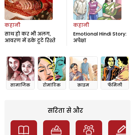
कहानी
कहानी
साथ हो कर भी अलग,
Emotional Hindi Story:
आवरण में ढके टूटे रिश्ते
अपेक्षा
सामाजिक
रोमांटिक
क्राइम
फॅमिली
सरिता से और