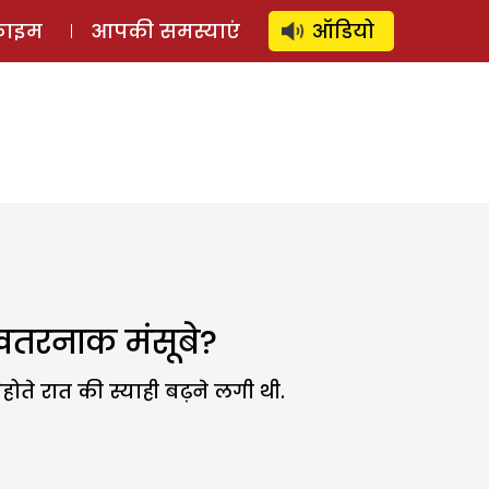
⚲
स्टोरी
लॉग इन
SUBSCRIBE
्राइम
आपकी समस्याएं
ऑडियो
े खतरनाक मंसूबे?
होते रात की स्याही बढ़ने लगी थी.