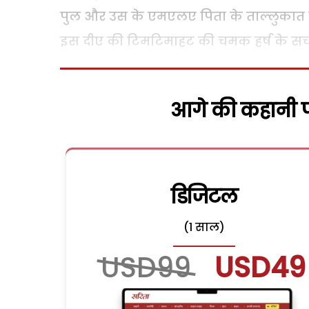
पुल और उस के एमएलए पिता के ताल्लुकात मे
इस दीए की टिमटिमाहट की चमक हर्ष के सच क
आगे की कहानी पढ
डिजिटल
(1 साल)
USD99
USD49