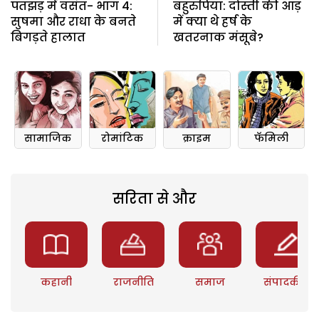
पतझड़ में वसंत- भाग 4:
बहुरुपिया: दोस्ती की आड़
सुषमा और राधा के बनते
में क्या थे हर्ष के
बिगड़ते हालात
खतरनाक मंसूबे?
सामाजिक
रोमांटिक
क्राइम
फॅमिली
सरिता से और
कहानी
राजनीति
समाज
संपादकीय