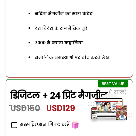
सरिता मैगजीन का सारा कंटेंट
देश विदेश के राजनैतिक मुद्दे
7000
से ज्यादा कहानियां
समाजिक समस्याओं पर चोट करते लेख
(1 साल)
डिजिटल + 24 प्रिंट मैगजीन
USD150
USD129
सब्सक्रिप्शन गिफ्ट करें