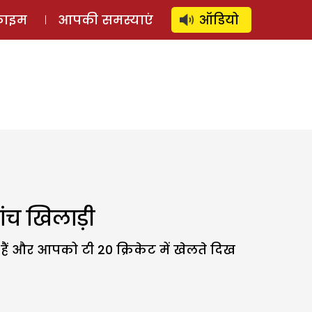
⚲
स्टोरी
लॉग इन
SUBSCRIBE
्राइम
आपकी समस्याएं
ऑडियो
ांच खिलाड़ी
ैं और आपको टी 20 क्रिकेट में खेलते दिख