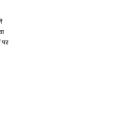
गे
वा
ं पर