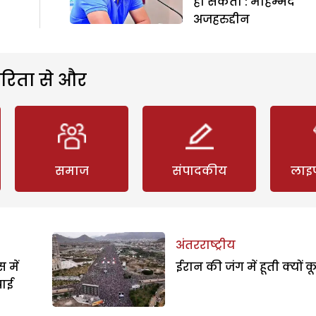
हो सकता : मोहम्मद
अजहरुद्दीन
रिता से और
समाज
संपादकीय
लाइ
अंतरराष्ट्रीय
 में
ईरान की जंग में हूती क्यों क
पाई