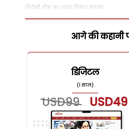
विरोधी टीम का 10वां विकेट झटका.
आगे की कहानी पढ
डिजिटल
(1 साल)
USD99
USD49