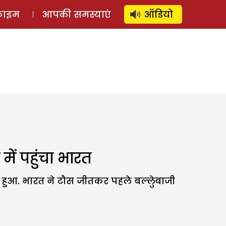
⚲
स्टोरी
लॉग इन
SUBSCRIBE
्राइम
आपकी समस्याएं
ऑडियो
ें पहुंचा भारत
 हुआ. भारत ने टौस जीतकर पहले बल्लेुबाजी