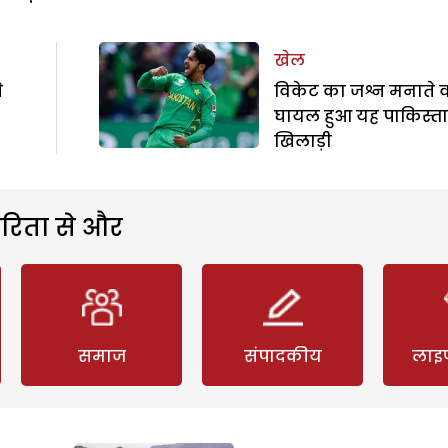
खेल
े
विकेट का जश्न मनाते व
घायल हुआ यह पाकिस्त
खिलाड़ी
रिता से और
समाज
संपादकीय
लाइ