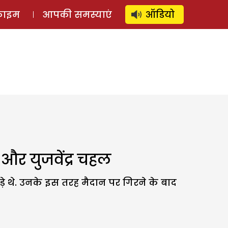
⚲
स्टोरी
लॉग इन
SUBSCRIBE
्राइम
आपकी समस्याएं
ऑडियो
और युजवेंद्र चहल
़े थे. उनके इस तरह मैदान पर गिरने के बाद