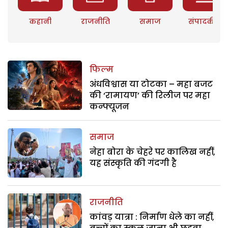
कहानी
राजनीति
समाज
संपादकीय
फिल्म
अंधविश्वास या टोटका – महा बजट
की ‘रामायण’ की रिलीज पर महा
कन्फ्यूजन
समाज
नेहा बोरा के चेहरे पर कालिख नहीं,
यह संस्कृति की गंदगी है
राजनीति
कांवड़ यात्रा : निर्माण धेले का नहीं,