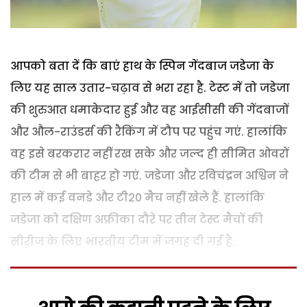
आपको बता दें कि बाएं हाथ के स्पिन गेंदबाज जडेजा के
लिए यह साल उतार-चढ़ाव से भरा रहा है. टेस्‍ट में तो जडेजा
की शुरुआत धमाकेदार हुई और वह आईसीसी की गेंदबाजों
और औल-राउंडर्स की रैकिंग में टौप पर पहुंच गएं. हालांकि
वह इसे बरकरार नहीं रख सके और जल्‍द ही सीमित ओवरों
की टीम से भी बाहर हो गएं. जडेजा और रविचंद्रन अश्विन ने
हाल में कई वनडे और टी20 मैच नहीं खेले हैं. हालांकि
जडेजा को दक्षिण अफ्रीका दौरे पर तीन टेस्‍ट मैचों की
सीरीज के लिए भारतीय टीम में जगह दी गई है.