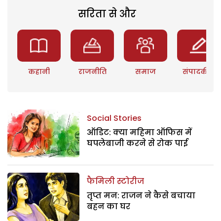
सरिता से और
कहानी
राजनीति
समाज
संपादकीय
Social Stories
ऑडिट: क्या महिमा ऑफिस में
घपलेबाजी करने से रोक पाई
फैमिली स्टोरीज
तृप्त मन: राजन ने कैसे बचाया
बहन का घर