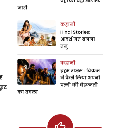
वहीं का वहीं और भेद
जारी
कहानी
Hindi Stories:
आदर्श मत बनना
तनु
कहानी
ब्रह्म राक्षस : विक्रम
ंह
ने कैसे लिया अपनी
पत्नी की बेइज्जती
छूट
का बदला