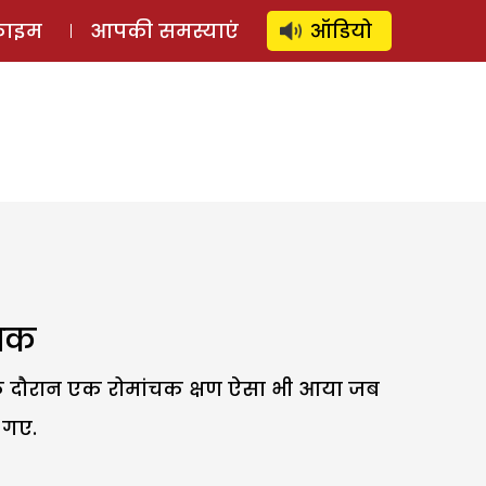
⚲
स्टोरी
लॉग इन
SUBSCRIBE
्राइम
आपकी समस्याएं
ऑडियो
जाक
 के दौरान एक रोमांचक क्षण ऐसा भी आया जब
 गए.