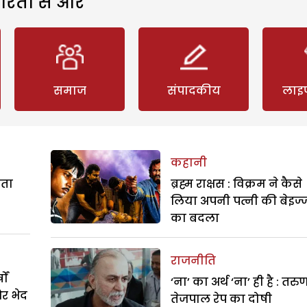
रिता से और
समाज
संपादकीय
लाइ
कहानी
रता
ब्रह्म राक्षस : विक्रम ने कैसे
लिया अपनी पत्नी की बेइज्
का बदला
राजनीति
ों
‘ना’ का अर्थ ‘ना’ ही है : तरु
और भेद
तेजपाल रेप का दोषी