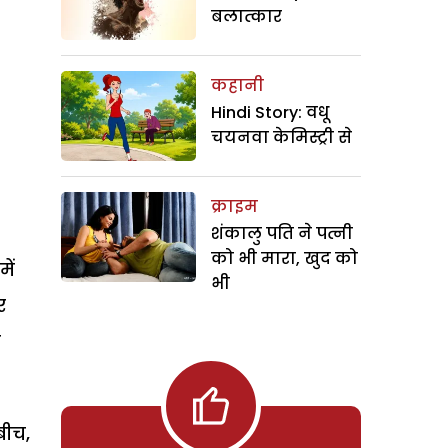
बलात्कार
कहानी
Hindi Story: वधू
चयनवा केमिस्ट्री से
क्राइम
शंकालु पति ने पत्नी
को भी मारा, खुद को
ें
भी
र
े
बीच,