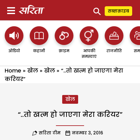
⚲
सब्सक्राइब
ऑडियो
कहानी
क्राइम
आपकी
राजनीति
सम
समस्याएं
Home
»
खेल
»
खेल
»
“..तो खत्म हो जाएगा मेरा
करियर”
खेल
“..तो खत्म हो जाएगा मेरा करियर”
सरिता टीम
नवम्बर 3, 2016