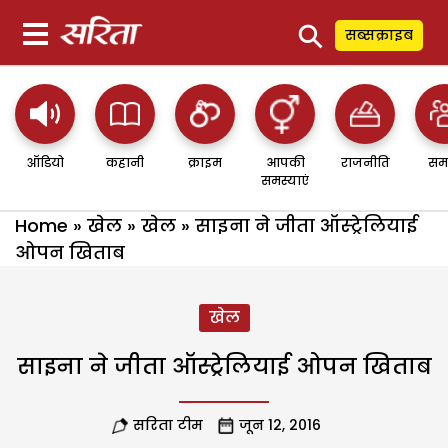
⚲
सब्सक्राइब
ऑडियो
कहानी
क्राइम
आपकी
राजनीति
सम
समस्याएं
Home
»
खेल
»
खेल
»
साइना ने जीता ऑस्ट्रेलियाई
ओपन खिताब
खेल
साइना ने जीता ऑस्ट्रेलियाई ओपन खिताब
सरिता टीम
जून 12, 2016