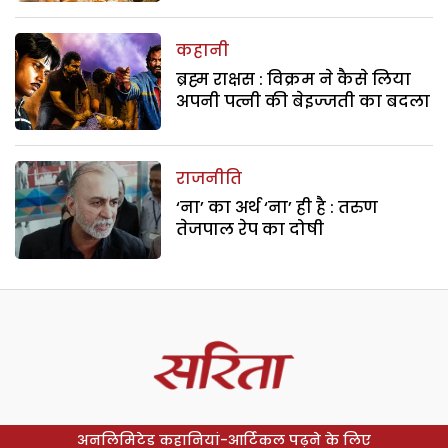
कहानी
ब्रह्म राक्षस : विक्रम ने कैसे लिया
अपनी पत्नी की बेइज्जती का बदला
राजनीति
‘ना’ का अर्थ ‘ना’ ही है : तरुण
तेजपाल रेप का दोषी
अनलिमिटेड कहानियां-आर्टिकल पढ़ने के लिए