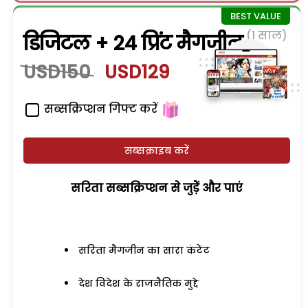
(1 साल)
डिजिटल + 24 प्रिंट मैगजीन
USD150
USD129
सब्सक्रिप्शन गिफ्ट करें
सब्सक्राइब करें
सरिता सब्सक्रिप्शन से जुड़ेें और पाएं
सरिता मैगजीन का सारा कंटेंट
देश विदेश के राजनैतिक मुद्दे