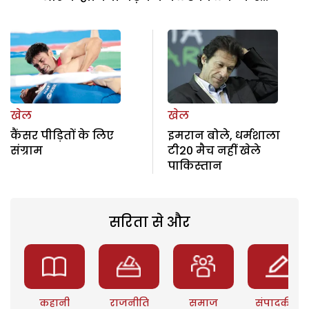
खेल
खेल
कैंसर पीड़ितों के लिए
इमरान बोले, धर्मशाला
संग्राम
टी20 मैच नहीं खेले
पाकिस्तान
सरिता से और
कहानी
राजनीति
समाज
संपादकीय