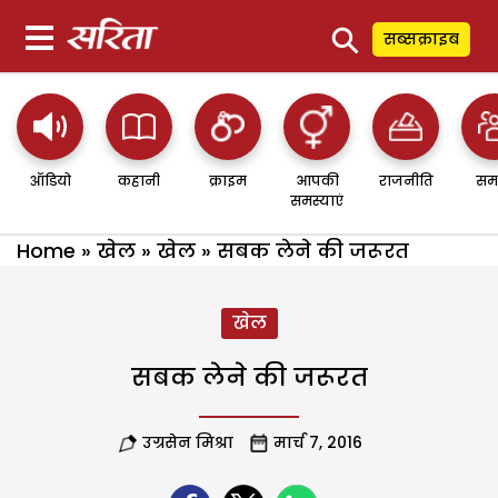
⚲
सब्सक्राइब
ऑडियो
कहानी
क्राइम
आपकी
राजनीति
सम
समस्याएं
Home
»
खेल
»
खेल
»
सबक लेने की जरूरत
खेल
सबक लेने की जरूरत
उग्रसेन मिश्रा
मार्च 7, 2016