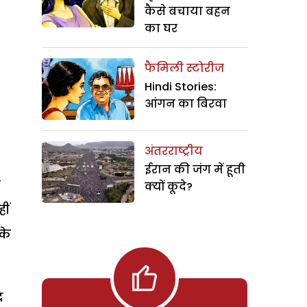
कैसे बचाया बहन
का घर
फैमिली स्टोरीज
Hindi Stories:
आंगन का बिरवा
अंतरराष्ट्रीय
ईरान की जंग में हूती
त
क्यों कूदे?
ीं
के
द