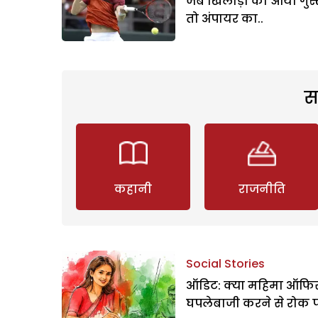
जब खिलाड़ी को आया गुस्
तो अंपायर का..
स
कहानी
राजनीति
Social Stories
ऑडिट: क्या महिमा ऑफिस
घपलेबाजी करने से रोक 