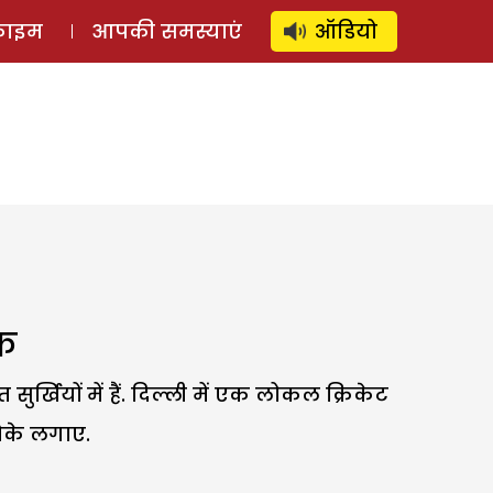
⚲
स्टोरी
लॉग इन
SUBSCRIBE
्राइम
आपकी समस्याएं
ऑडियो
तक
र्खियों में हैं. दिल्ली में एक लोकल क्रिकेट
चौके लगाए.