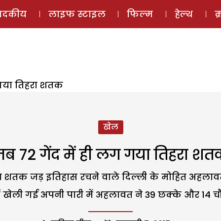
ई-मैगज़ीन
ऑडियो 
पादकीय
लाइफ स्टाइल
फिल्म
हेल्थ
क
ग गया तिहरा शतक
खेल
ब 72 गेंद में ही लग गया तिहरा श
रा शतक जड़ इतिहास रचने वाले दिल्ली के मोहित अहलावत सु
ट में खेली गई अपनी पारी में अहलावत ने 39 छक्के और 14 