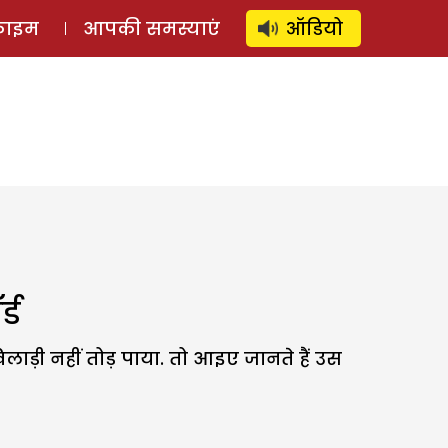
⚲
स्टोरी
लॉग इन
SUBSCRIBE
्राइम
आपकी समस्याएं
ऑडियो
्ड
ाड़ी नहीं तोड़ पाया. तो आइए जानते हैं उस