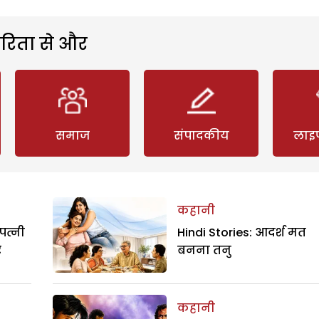
रिता से और
समाज
संपादकीय
लाइ
कहानी
पत्नी
Hindi Stories: आदर्श मत
र
बनना तनु
कहानी