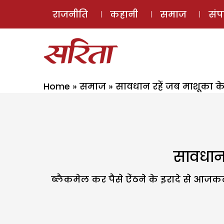
राजनीति
कहानी
समाज
सं
Home
»
समाज
»
सावधान रहें जब माशूका के
सावधान 
ब्लैकमेल कर पैसे ऐंठने के इरादे से आजकल