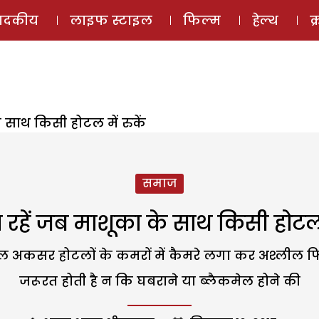
ई-मैगज़ीन
ऑडियो 
पादकीय
लाइफ स्टाइल
फिल्म
हेल्थ
क
 साथ किसी होटल में रुकें
समाज
रहें जब माशूका के साथ किसी होटल म
 अकसर होटलों के कमरों में कैमरे लगा कर अश्लील फिल्मे
जरूरत होती है न कि घबराने या ब्लैकमेल होने की