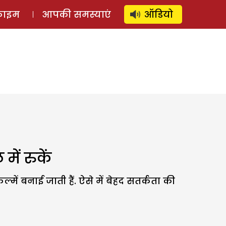
⚲
स्टोरी
लॉग इन
SUBSCRIBE
्राइम
आपकी समस्याएं
ऑडियो
ें रुकें
ं बनाई जाती हैं. ऐसे में बेहद सतर्कता की