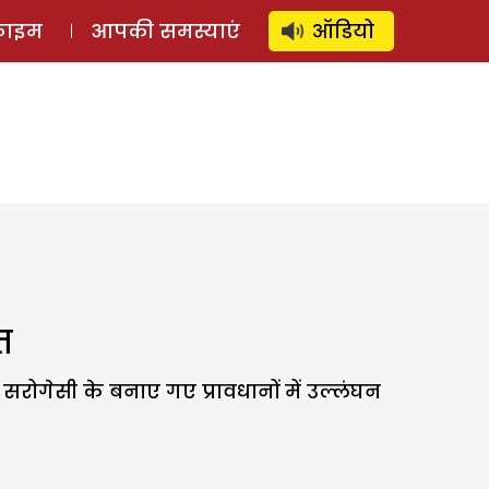
⚲
स्टोरी
लॉग इन
SUBSCRIBE
्राइम
आपकी समस्याएं
ऑडियो
त
रोगेसी के बनाए गए प्रावधानों में उल्लंघन