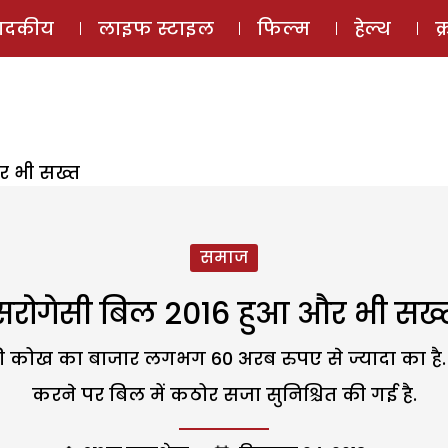
ई-मैगज़ीन
ऑडियो 
पादकीय
लाइफ स्टाइल
फिल्म
हेल्थ
क
र भी सख्त
समाज
सरोगेसी बिल 2016 हुआ और भी सख्
की कोख का बाजार लगभग 60 अरब रुपए से ज्यादा का है. स
करने पर बिल में कठोर सजा सुनिश्चित की गई है.