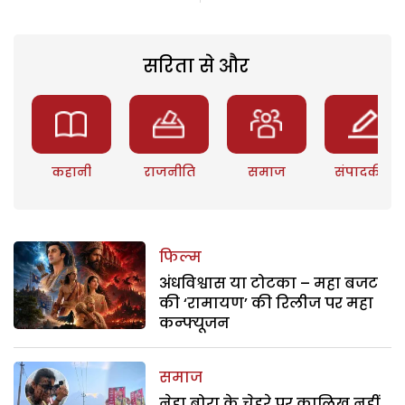
सरिता से और
कहानी
राजनीति
समाज
संपादकीय
फिल्म
अंधविश्वास या टोटका – महा बजट
की ‘रामायण’ की रिलीज पर महा
कन्फ्यूजन
समाज
नेहा बोरा के चेहरे पर कालिख नहीं,