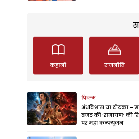
स
कहानी
राजनीति
फिल्म
अंधविश्वास या टोटका – म
बजट की ‘रामायण’ की र
पर महा कन्फ्यूजन