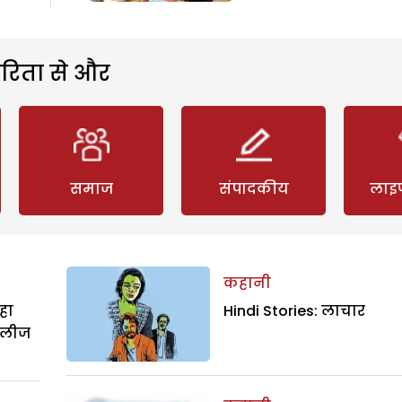
रिता से और
समाज
संपादकीय
लाइ
कहानी
हा
Hindi Stories: लाचार
िलीज