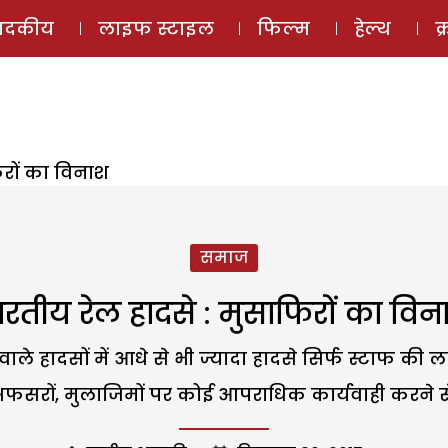
ई-मैगज़ीन
ऑडियो 
पादकीय
लाइफ स्टाइल
फिल्म
हेल्थ
क
िरों का विनाश
समाज
ारतीय रेल हादसे : मुसाफिरों का विन
े वाले हादसों में आधे से भी ज्यादा हादसे सिर्फ स्टाफ की 
अफसरों, मुलाजिमों पर कोई आपराधिक कार्यवाही करने से