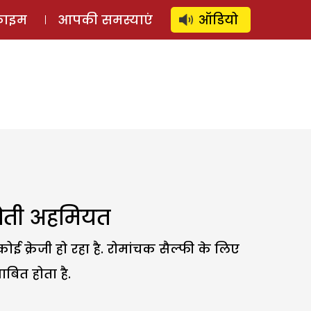
⚲
स्टोरी
लॉग इन
SUBSCRIBE
्राइम
आपकी समस्याएं
ऑडियो
होती अहमियत
ई क्रेजी हो रहा है. रोमांचक सैल्फी के लिए
ित होता है.