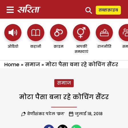
⚲
सब्सक्राइब
ऑडियो
कहानी
क्राइम
आपकी
राजनीति
सम
समस्याएं
Home
»
समाज
»
मोटा पैसा बना रहे कोचिंग सैंटर
समाज
मोटा पैसा बना रहे कोचिंग सैंटर
वेणीशंकर पटेल ‘ब्रज’
जुलाई 18, 2018