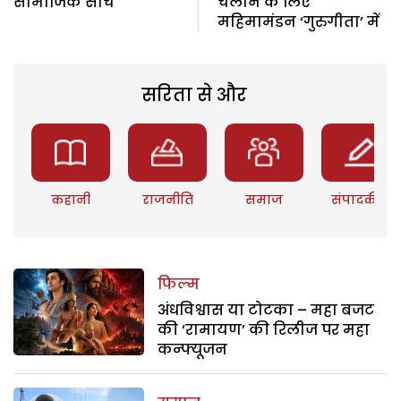
सामाजिक सोच
चलाने के लिए
महिमामंडन ‘गुरुगीता’ में
सरिता से और
कहानी
राजनीति
समाज
संपादकीय
फिल्म
अंधविश्वास या टोटका – महा बजट
की ‘रामायण’ की रिलीज पर महा
कन्फ्यूजन