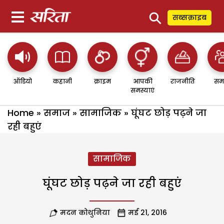
⚲
सब्सक्राइब
ऑडियो
कहानी
क्राइम
आपकी
राजनीति
सम
समस्याएं
Home
»
समाज
»
सामाजिक
»
घूंघट छोड़ पढ़ने जा
रही बहुएं
सामाजिक
घूंघट छोड़ पढ़ने जा रही बहुएं
मदन कोथुनिया
मई 21, 2016