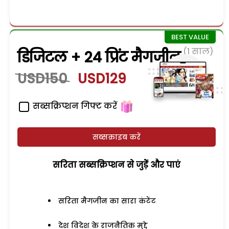
(1 साल)
डिजिटल + 24 प्रिंट मैगजीन
USD150
USD129
सब्सक्रिप्शन गिफ्ट करें
सब्सक्राइब करें
सरिता सब्सक्रिप्शन से जुड़ेें और पाएं
सरिता मैगजीन का सारा कंटेंट
देश विदेश के राजनैतिक मुद्दे