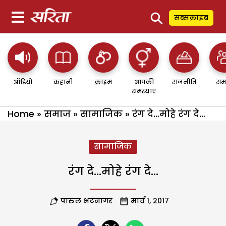
⚲
सब्सक्राइब
ऑडियो
कहानी
क्राइम
आपकी
राजनीति
सम
समस्याएं
Home
»
समाज
»
सामाजिक
»
रंग दे…मोहे रंग दे…
सामाजिक
रंग दे…मोहे रंग दे…
पारुल भटनागर
मार्च 1, 2017