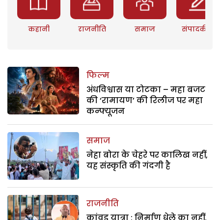
कहानी
राजनीति
समाज
संपादकीय
फिल्म
अंधविश्वास या टोटका – महा बजट
की ‘रामायण’ की रिलीज पर महा
कन्फ्यूजन
समाज
नेहा बोरा के चेहरे पर कालिख नहीं,
यह संस्कृति की गंदगी है
राजनीति
कांवड़ यात्रा : निर्माण धेले का नहीं,