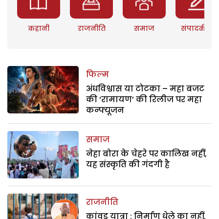
कहानी
राजनीति
समाज
संपादकीय
फिल्म
अंधविश्वास या टोटका – महा बजट
की ‘रामायण’ की रिलीज पर महा
कन्फ्यूजन
समाज
नेहा बोरा के चेहरे पर कालिख नहीं,
यह संस्कृति की गंदगी है
राजनीति
कांवड़ यात्रा : निर्माण धेले का नहीं,