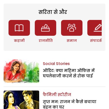
सरिता से और
कहानी
राजनीति
समाज
संपादकीय
Social Stories
ऑडिट: क्या महिमा ऑफिस में
घपलेबाजी करने से रोक पाई
फैमिली स्टोरीज
तृप्त मन: राजन ने कैसे बचाया
बहन का घर