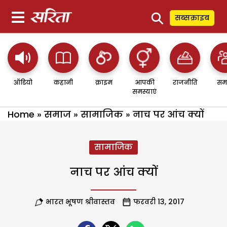
⚲
सब्सक्राइब
ऑडियो
कहानी
क्राइम
आपकी
राजनीति
सम
समस्याएं
Home
»
समाज
»
सामाजिक
»
नाच पर आंच क्यों
सामाजिक
नाच पर आंच क्यों
भारत भूषण श्रीवास्तव
फरवरी 13, 2017