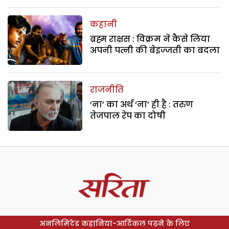
कहानी
ब्रह्म राक्षस : विक्रम ने कैसे लिया
अपनी पत्नी की बेइज्जती का बदला
राजनीति
‘ना’ का अर्थ ‘ना’ ही है : तरुण
तेजपाल रेप का दोषी
अनलिमिटेड कहानियां-आर्टिकल पढ़ने के लिए