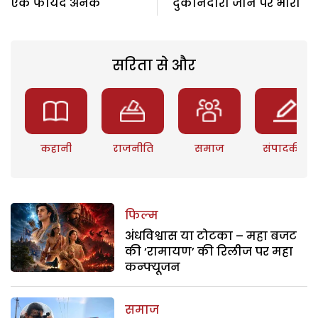
एक फायदे अनेक
दुकानदारी जान पर भारी
सरिता से और
कहानी
राजनीति
समाज
संपादकीय
फिल्म
अंधविश्वास या टोटका – महा बजट
की ‘रामायण’ की रिलीज पर महा
कन्फ्यूजन
समाज