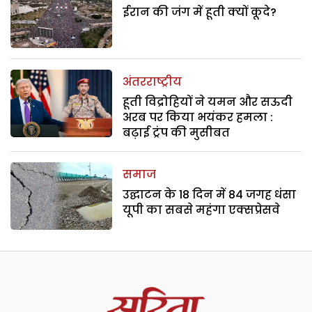
ईरान की जंग में हूती क्यों कूदे?
अंतरराष्ट्रीय
हूती विद्रोहियों ने यमन और सऊदी
अरब पर किया भयंकर हमला :
बढ़ाई ट्रंप की मुसीबत
समाज
उद्घाटन के 18 दिन में 84 जगह धंसा
यूपी का सबसे महंगा एक्सप्रेसवे