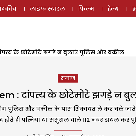
ई-मैगज़ीन
ऑडियो 
पादकीय
लाइफ स्टाइल
फिल्म
हेल्थ
क
ांपत्य के छोटेमोटे झगड़े न बुलाएं पुलिस और वकील
समाज
m : दांपत्य के छोटेमोटे झगड़े न 
र लोग पुलिस और वकील के पास शिकायत ले कर चले जाते ह
ोते ही पत्नियां या ससुराल वाले 112 नंबर डायल कर पुलिस