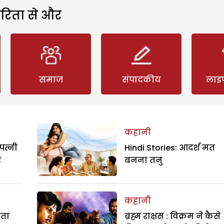
रिता से और
समाज
संपादकीय
लाइ
कहानी
पत्नी
Hindi Stories: आदर्श मत
र
बनना तनु
कहानी
रता
ब्रह्म राक्षस : विक्रम ने कैसे