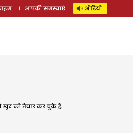
⚲
स्टोरी
लॉग इन
SUBSCRIBE
्राइम
आपकी समस्याएं
ऑडियो
ुद को तैयार कर चुके हैं.