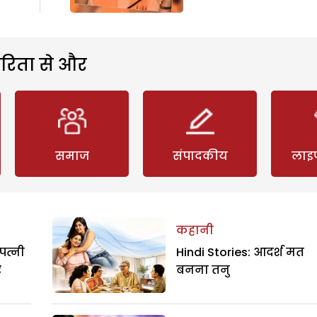
रिता से और
समाज
संपादकीय
लाइ
कहानी
पत्नी
Hindi Stories: आदर्श मत
र
बनना तनु