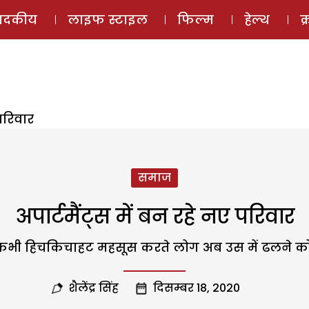
ई-मैगज़ीन
ऑडियो 
पादकीय
लाइफ स्टाइल
फिल्म
हेल्थ
क
 परिवार
समाज
अपार्टमैंट्स में बन रहे नए परिवार
ति कभी हिचकिचाहट महसूस करते लोग अब उस में ढलने को ख
शैलेंद्र सिंह
दिसम्बर 18, 2020