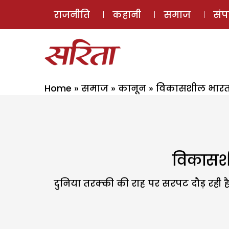
राजनीति
कहानी
समाज
सं
Home
»
समाज
»
कानून
»
विकासशील भारत 
विकासशी
दुनिया तरक्की की राह पर सरपट दौड़ रही 