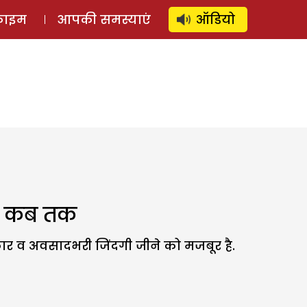
⚲
स्टोरी
लॉग इन
SUBSCRIBE
्राइम
आपकी समस्याएं
ऑडियो
िर कब तक
कार व अवसादभरी जिंदगी जीने को मजबूर है.