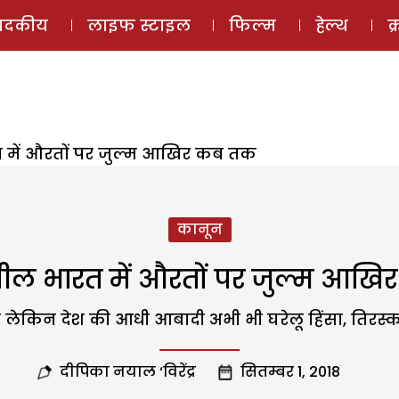
ई-मैगज़ीन
ऑडियो 
पादकीय
लाइफ स्टाइल
फिल्म
हेल्थ
क
में औरतों पर जुल्म आखिर कब तक
कानून
ल भारत में औरतों पर जुल्म आख
है लेकिन देश की आधी आबादी अभी भी घरेलू हिंसा, तिरस्
दीपिका नयाल ‘विरेंद्र
सितम्बर 1, 2018