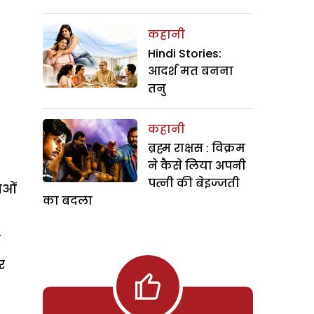
कहानी
Hindi Stories:
आदर्श मत बनना
तनु
कहानी
ब्रह्म राक्षस : विक्रम
ने कैसे लिया अपनी
पत्नी की बेइज्जती
ाओं
का बदला
ो
र