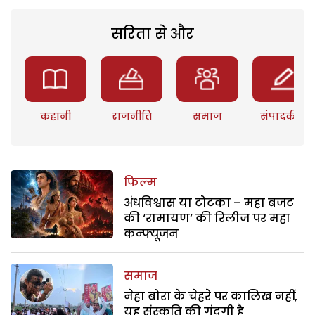
सरिता से और
कहानी
राजनीति
समाज
संपादकीय
फिल्म
अंधविश्वास या टोटका – महा बजट
की ‘रामायण’ की रिलीज पर महा
कन्फ्यूजन
समाज
नेहा बोरा के चेहरे पर कालिख नहीं,
यह संस्कृति की गंदगी है