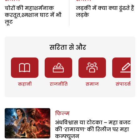
चोरों की महाशर्मनाक
लड़की में क्या क्या ढूंढते हैं
करतूत,श्मशान घाट में भी
लड़के
लूट
सरिता से और
कहानी
राजनीति
समाज
संपादकीय
फिल्म
अंधविश्वास या टोटका – महा बजट
की ‘रामायण’ की रिलीज पर महा
कन्फ्यूजन