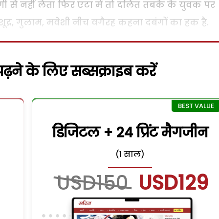
 से नहीं लेता फिर एटा में तो दलित तबके के युवक पर
शूद्र, गुलाम, मवेशी नीच वगैरह कहना दबंगों का हक है.
़ने के लिए सब्सक्राइब करें
डिजिटल + 24 प्रिंट मैगजीन
(1 साल)
USD150
USD129