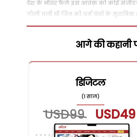
देश के भीतर फैले इस आतंक को कोई संजीदगी
गोली चली थी जिन को धर्म ग्रंथों के मुताबिक 
आगे की कहानी पढ
डिजिटल
(1 साल)
USD99
USD49