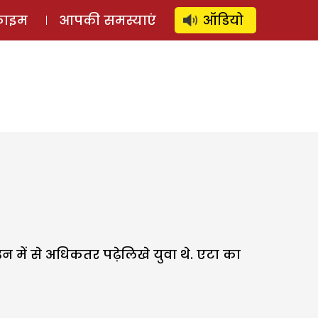
⚲
स्टोरी
लॉग इन
SUBSCRIBE
्राइम
आपकी समस्याएं
ऑडियो
न में से अधिकतर पढ़ेलिखे युवा थे. एटा का