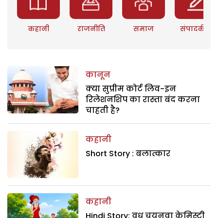
कहानी
राजनीति
समाज
संपादकीय
कानून
क्या सुप्रीम कोर्ट लिव-इन
रिलेशनशिप का रास्ता बंद करना
चाहती है?
कहानी
Short Story : बलात्कार
कहानी
Hindi Story: वधू चयनवा केमिस्ट्री