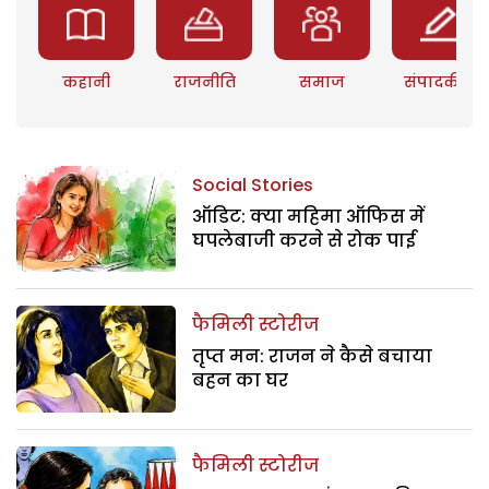
कहानी
राजनीति
समाज
संपादकीय
Social Stories
ऑडिट: क्या महिमा ऑफिस में
घपलेबाजी करने से रोक पाई
फैमिली स्टोरीज
तृप्त मन: राजन ने कैसे बचाया
बहन का घर
फैमिली स्टोरीज