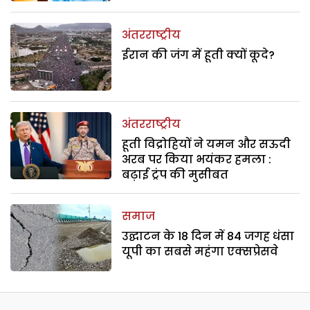
अंतरराष्ट्रीय
ईरान की जंग में हूती क्यों कूदे?
अंतरराष्ट्रीय
हूती विद्रोहियों ने यमन और सऊदी
अरब पर किया भयंकर हमला :
बढ़ाई ट्रंप की मुसीबत
समाज
उद्घाटन के 18 दिन में 84 जगह धंसा
यूपी का सबसे महंगा एक्सप्रेसवे