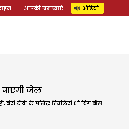
⚲
स्टोरी
लॉग इन
SUBSCRIBE
्राइम
आपकी समस्याएं
ऑडियो
क पाएगी जेल
ंटी टीवी के प्रसिद्ध रियलिटी शो बिग बौस