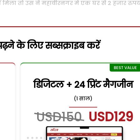
मिला तो उस ने महावीरनगर में एक घर से 2 हजार रुपयो
़ने के लिए सब्सक्राइब करें
डिजिटल + 24 प्रिंट मैगजीन
(1 साल)
USD150
USD129