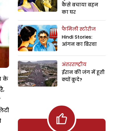
कैसे बचाया बहन
का घर
फैमिली स्टोरीज
Hindi Stories:
आंगन का बिरवा
अंतरराष्ट्रीय
ईरान की जंग में हूती
श के
क्यों कूदे?
ै,
म
लिटी
े