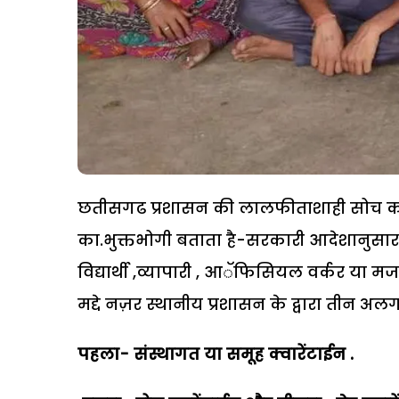
छतीसगढ प्रशासन की लालफीताशाही सोच का न
का.भुक्तभोगी बताता है-सरकारी आदेशानुसार अन्
विद्यार्थी ,व्यापारी , आॅफिसियल वर्कर या मज
मद्दे नज़र स्थानीय प्रशासन के द्वारा तीन अ
पहला- संस्थागत या समूह क्वारेंटाईन .