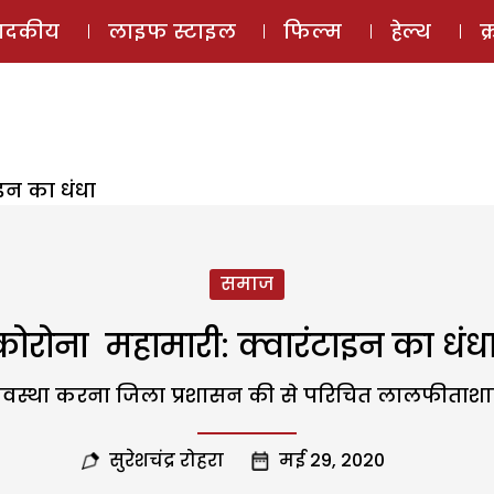
ई-मैगज़ीन
ऑडियो 
पादकीय
लाइफ स्टाइल
फिल्म
हेल्थ
क
ाइन का धंधा
समाज
कोरोना महामारी: क्वारंटाइन का धंध
 व्यवस्था करना जिला प्रशासन की से परिचित लालफीताशाह
सुरेशचंद्र रोहरा
मई 29, 2020