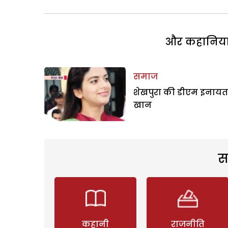
और कहानियां 
समाज
शेखपुरा की डीएम इनायत
खान
स
कहानी
राजनीति