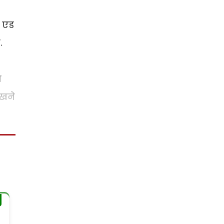
ं एड
.
म
िखने