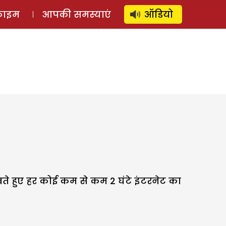
⚲
स्टोरी
लॉग इन
SUBSCRIBE
्राइम
आपकी समस्याएं
ऑडियो
ते हुए हर कोई कम से कम 2 घंटे इंटरनेट का