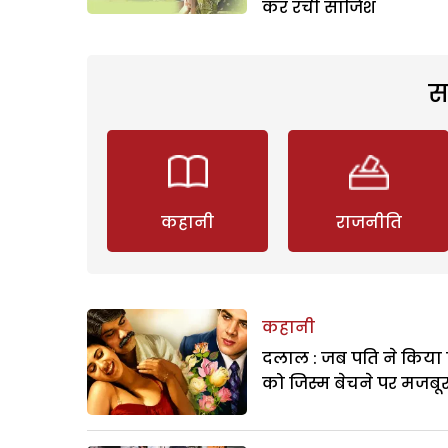
कर रची साजिश
स
कहानी
राजनीति
कहानी
दलाल : जब पति ने किया 
को जिस्म बेचने पर मजबू