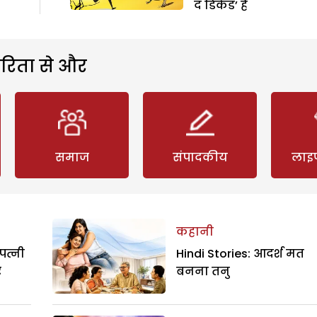
द डिकेड’ हैं
रिता से और
समाज
संपादकीय
लाइ
कहानी
पत्नी
Hindi Stories: आदर्श मत
र
बनना तनु