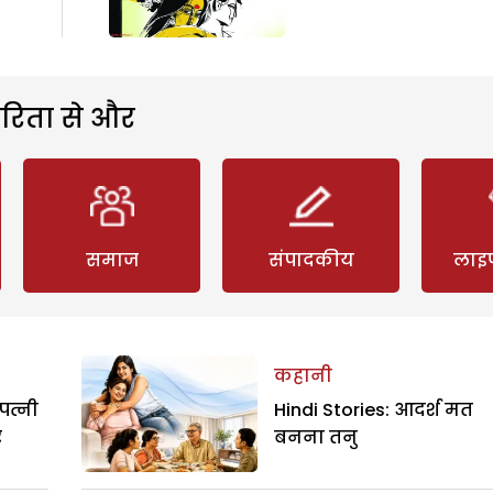
रिता से और
समाज
संपादकीय
लाइ
कहानी
पत्नी
Hindi Stories: आदर्श मत
र
बनना तनु