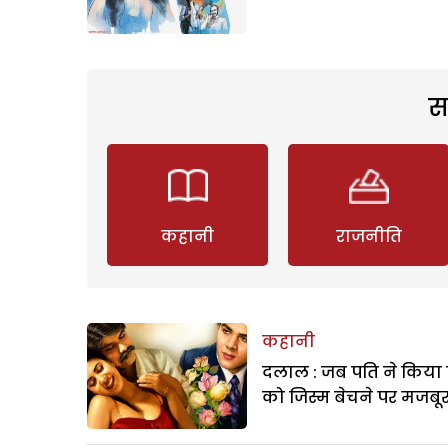
स
कहानी
राजनीति
कहानी
दलाल : जब पति ने किया 
को जिस्म बेचने पर मजबू