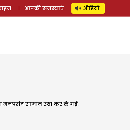
⚲
स्टोरी
लॉग इन
SUBSCRIBE
्राइम
आपकी समस्याएं
ऑडियो
ना मनपसंद सामान उठा कर ले गईं.