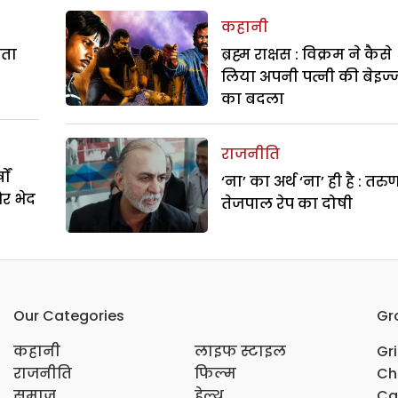
कहानी
रता
ब्रह्म राक्षस : विक्रम ने कैसे
लिया अपनी पत्नी की बेइज्
का बदला
राजनीति
ों
‘ना’ का अर्थ ‘ना’ ही है : तरु
और भेद
तेजपाल रेप का दोषी
Our Categories
Gr
कहानी
लाइफ स्टाइल
Gr
राजनीति
फिल्म
Ch
समाज
हेल्थ
Ca