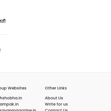
जती
ण
oup Websites
Other Links
ihshobha.in
About Us
ampak.in
Write for us
ravanmagazine.in
Contact Us