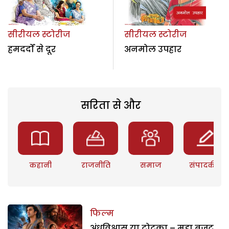
सीरीयल स्टोरीज
सीरीयल स्टोरीज
हमदर्दों से दूर
अनमोल उपहार
सरिता से और
कहानी
राजनीति
समाज
संपादकीय
फिल्म
अंधविश्वास या टोटका – महा बजट